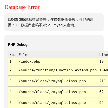
Database Error
(1040) 365建站错误警告：连接数据库失败，可能的原
因：1、数据库密码不对; 2、mysql未启动。
PHP Debug
No.
File
Line
1
/index.php
13
2
/source/function/function_extend.php
1548
3
/source/class/jzmysql.class.php
211
4
/source/class/jzmysql.class.php
62
5
/source/class/jzmysql.class.php
94