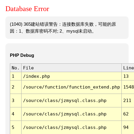
Database Error
(1040) 365建站错误警告：连接数据库失败，可能的原
因：1、数据库密码不对; 2、mysql未启动。
PHP Debug
No.
File
Line
1
/index.php
13
2
/source/function/function_extend.php
1548
3
/source/class/jzmysql.class.php
211
4
/source/class/jzmysql.class.php
62
5
/source/class/jzmysql.class.php
94