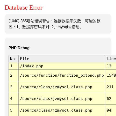
Database Error
(1040) 365建站错误警告：连接数据库失败，可能的原
因：1、数据库密码不对; 2、mysql未启动。
PHP Debug
No.
File
Line
1
/index.php
13
2
/source/function/function_extend.php
1548
3
/source/class/jzmysql.class.php
211
4
/source/class/jzmysql.class.php
62
5
/source/class/jzmysql.class.php
94