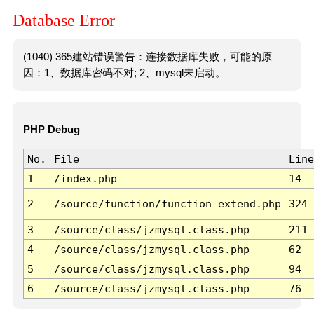
Database Error
(1040) 365建站错误警告：连接数据库失败，可能的原
因：1、数据库密码不对; 2、mysql未启动。
PHP Debug
No.
File
Line
1
/index.php
14
2
/source/function/function_extend.php
324
3
/source/class/jzmysql.class.php
211
4
/source/class/jzmysql.class.php
62
5
/source/class/jzmysql.class.php
94
6
/source/class/jzmysql.class.php
76