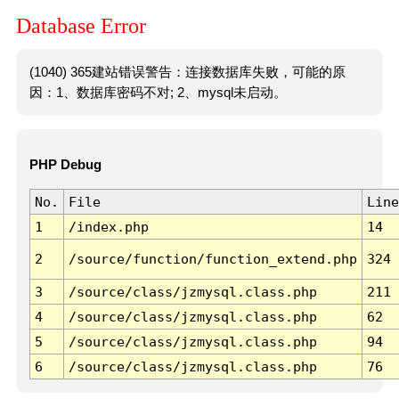
Database Error
(1040) 365建站错误警告：连接数据库失败，可能的原
因：1、数据库密码不对; 2、mysql未启动。
PHP Debug
No.
File
Line
1
/index.php
14
2
/source/function/function_extend.php
324
3
/source/class/jzmysql.class.php
211
4
/source/class/jzmysql.class.php
62
5
/source/class/jzmysql.class.php
94
6
/source/class/jzmysql.class.php
76