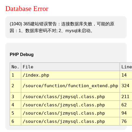
Database Error
(1040) 365建站错误警告：连接数据库失败，可能的原
因：1、数据库密码不对; 2、mysql未启动。
PHP Debug
No.
File
Line
1
/index.php
14
2
/source/function/function_extend.php
324
3
/source/class/jzmysql.class.php
211
4
/source/class/jzmysql.class.php
62
5
/source/class/jzmysql.class.php
94
6
/source/class/jzmysql.class.php
76