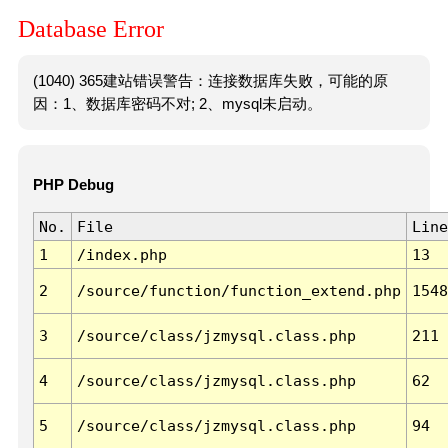
Database Error
(1040) 365建站错误警告：连接数据库失败，可能的原
因：1、数据库密码不对; 2、mysql未启动。
PHP Debug
No.
File
Line
1
/index.php
13
2
/source/function/function_extend.php
1548
3
/source/class/jzmysql.class.php
211
4
/source/class/jzmysql.class.php
62
5
/source/class/jzmysql.class.php
94