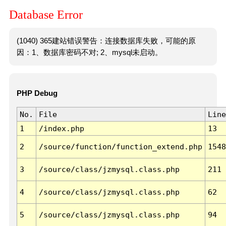
Database Error
(1040) 365建站错误警告：连接数据库失败，可能的原
因：1、数据库密码不对; 2、mysql未启动。
PHP Debug
No.
File
Line
1
/index.php
13
2
/source/function/function_extend.php
1548
3
/source/class/jzmysql.class.php
211
4
/source/class/jzmysql.class.php
62
5
/source/class/jzmysql.class.php
94