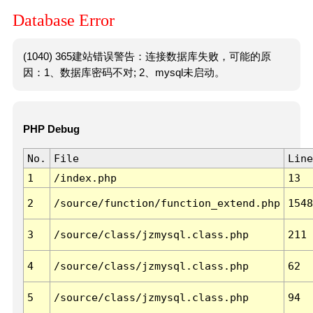
Database Error
(1040) 365建站错误警告：连接数据库失败，可能的原
因：1、数据库密码不对; 2、mysql未启动。
PHP Debug
No.
File
Line
1
/index.php
13
2
/source/function/function_extend.php
1548
3
/source/class/jzmysql.class.php
211
4
/source/class/jzmysql.class.php
62
5
/source/class/jzmysql.class.php
94