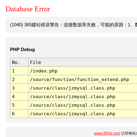
Database Error
(1040) 365建站错误警告：连接数据库失败，可能的原因：1、数
PHP Debug
No.
File
1
/index.php
2
/source/function/function_extend.php
3
/source/class/jzmysql.class.php
4
/source/class/jzmysql.class.php
5
/source/class/jzmysql.class.php
6
/source/class/jzmysql.class.php
www.365jz.com
已经将此