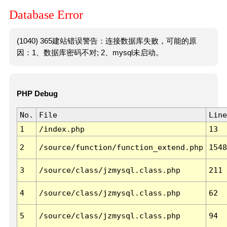
Database Error
(1040) 365建站错误警告：连接数据库失败，可能的原
因：1、数据库密码不对; 2、mysql未启动。
PHP Debug
No.
File
Line
1
/index.php
13
2
/source/function/function_extend.php
1548
3
/source/class/jzmysql.class.php
211
4
/source/class/jzmysql.class.php
62
5
/source/class/jzmysql.class.php
94