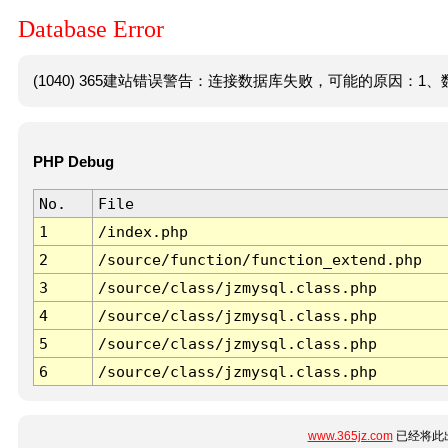
Database Error
(1040) 365建站错误警告：连接数据库失败，可能的原因：1、数
PHP Debug
No.
File
1
/index.php
2
/source/function/function_extend.php
3
/source/class/jzmysql.class.php
4
/source/class/jzmysql.class.php
5
/source/class/jzmysql.class.php
6
/source/class/jzmysql.class.php
www.365jz.com
已经将此