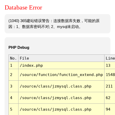
Database Error
(1040) 365建站错误警告：连接数据库失败，可能的原
因：1、数据库密码不对; 2、mysql未启动。
PHP Debug
No.
File
Line
1
/index.php
13
2
/source/function/function_extend.php
1548
3
/source/class/jzmysql.class.php
211
4
/source/class/jzmysql.class.php
62
5
/source/class/jzmysql.class.php
94