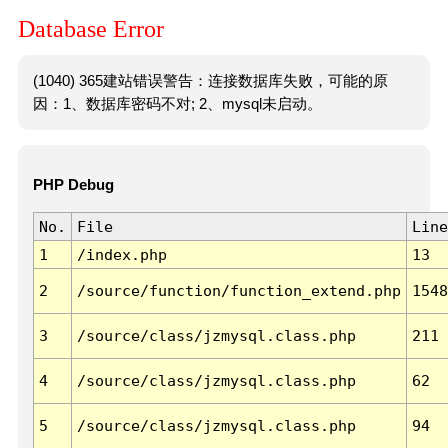
Database Error
(1040) 365建站错误警告：连接数据库失败，可能的原
因：1、数据库密码不对; 2、mysql未启动。
PHP Debug
No.
File
Line
1
/index.php
13
2
/source/function/function_extend.php
1548
3
/source/class/jzmysql.class.php
211
4
/source/class/jzmysql.class.php
62
5
/source/class/jzmysql.class.php
94