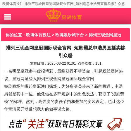
欧博体育投注-排列三现金网皇冠国际现金官网_短剧霸总申浩男直播卖惨引众怒
你的位置：
欧博体育投注
>
欧博娱乐城平台
> 排列三现金网皇冠
排列三现金网皇冠国际现金官网_短剧霸总申浩男直播卖惨
国际现金官网_短剧霸总申浩男直播卖惨引众怒
引众怒
发布日期：2025-03-22 01:01 点击次数：151
一名明星皇冠参与虚拟博彩，最终获得不菲奖金，引起粉丝媒体热
议。
皇冠网址登入
排列三现金网皇冠国际现金官网
短剧商场的崛起皇冠澳门赌场，为好多演员带来了新的机遇，申浩
男就是其中一位。他凭借在多部短剧中的出色发达，获取了“短剧劳
模”的称呼。然则，高强度的责任节拍和叠加的变装设定，也让这位
年青演员开动反想我方的做事说念路。