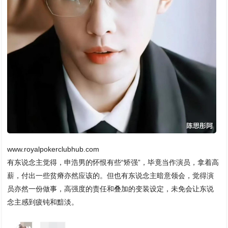
www.royalpokerclubhub.com
有东说念主觉得，申浩男的怀恨有些“矫强”，毕竟当作演员，拿着高
薪，付出一些贫瘠亦然应该的。但也有东说念主暗意领会，觉得演
员亦然一份做事，高强度的责任和叠加的变装设定，未免会让东说
念主感到疲钝和黯淡。