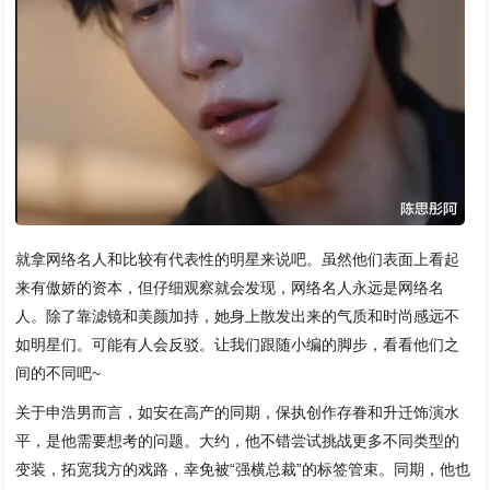
就拿网络名人和比较有代表性的明星来说吧。虽然他们表面上看起
来有傲娇的资本，但仔细观察就会发现，网络名人永远是网络名
人。除了靠滤镜和美颜加持，她身上散发出来的气质和时尚感远不
如明星们。可能有人会反驳。让我们跟随小编的脚步，看看他们之
间的不同吧~
关于申浩男而言，如安在高产的同期，保执创作存眷和升迁饰演水
平，是他需要想考的问题。大约，他不错尝试挑战更多不同类型的
变装，拓宽我方的戏路，幸免被“强横总裁”的标签管束。同期，他也