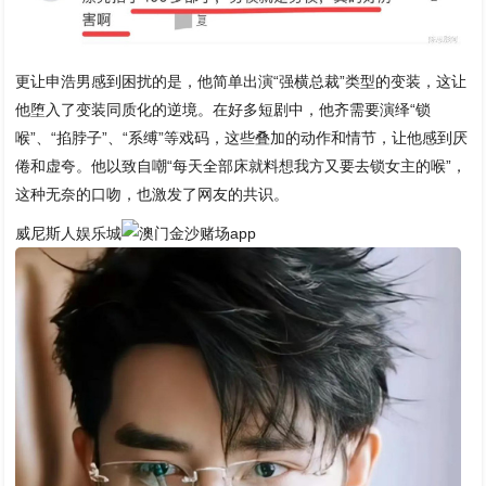
更让申浩男感到困扰的是，他简单出演“强横总裁”类型的变装，这让
他堕入了变装同质化的逆境。在好多短剧中，他齐需要演绎“锁
喉”、“掐脖子”、“系缚”等戏码，这些叠加的动作和情节，让他感到厌
倦和虚夸。他以致自嘲“每天全部床就料想我方又要去锁女主的喉”，
这种无奈的口吻，也激发了网友的共识。
威尼斯人娱乐城