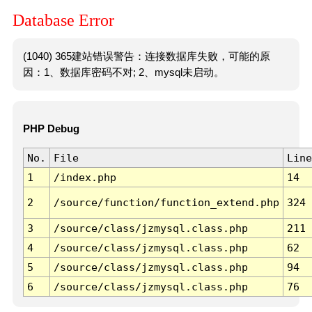
Database Error
(1040) 365建站错误警告：连接数据库失败，可能的原
因：1、数据库密码不对; 2、mysql未启动。
PHP Debug
No.
File
Line
1
/index.php
14
2
/source/function/function_extend.php
324
3
/source/class/jzmysql.class.php
211
4
/source/class/jzmysql.class.php
62
5
/source/class/jzmysql.class.php
94
6
/source/class/jzmysql.class.php
76