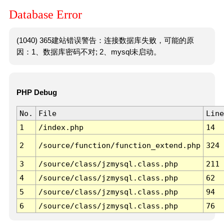
Database Error
(1040) 365建站错误警告：连接数据库失败，可能的原
因：1、数据库密码不对; 2、mysql未启动。
PHP Debug
No.
File
Line
1
/index.php
14
2
/source/function/function_extend.php
324
3
/source/class/jzmysql.class.php
211
4
/source/class/jzmysql.class.php
62
5
/source/class/jzmysql.class.php
94
6
/source/class/jzmysql.class.php
76