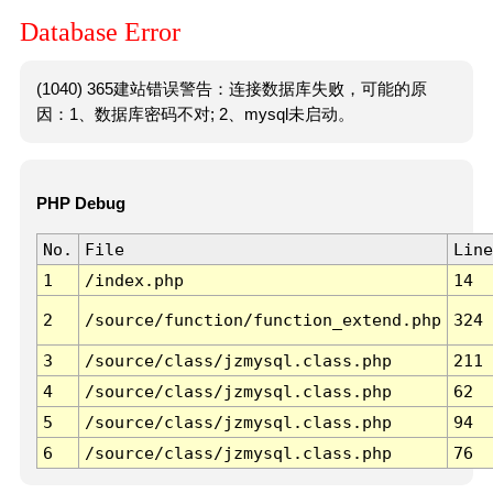
Database Error
(1040) 365建站错误警告：连接数据库失败，可能的原
因：1、数据库密码不对; 2、mysql未启动。
PHP Debug
No.
File
Line
1
/index.php
14
2
/source/function/function_extend.php
324
3
/source/class/jzmysql.class.php
211
4
/source/class/jzmysql.class.php
62
5
/source/class/jzmysql.class.php
94
6
/source/class/jzmysql.class.php
76