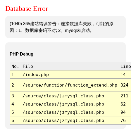
Database Error
(1040) 365建站错误警告：连接数据库失败，可能的原
因：1、数据库密码不对; 2、mysql未启动。
PHP Debug
No.
File
Line
1
/index.php
14
2
/source/function/function_extend.php
324
3
/source/class/jzmysql.class.php
211
4
/source/class/jzmysql.class.php
62
5
/source/class/jzmysql.class.php
94
6
/source/class/jzmysql.class.php
76