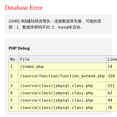
Database Error
(1040) 365建站错误警告：连接数据库失败，可能的原
因：1、数据库密码不对; 2、mysql未启动。
PHP Debug
No.
File
Line
1
/index.php
14
2
/source/function/function_extend.php
324
3
/source/class/jzmysql.class.php
211
4
/source/class/jzmysql.class.php
62
5
/source/class/jzmysql.class.php
94
6
/source/class/jzmysql.class.php
76