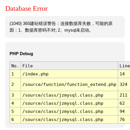
Database Error
(1040) 365建站错误警告：连接数据库失败，可能的原
因：1、数据库密码不对; 2、mysql未启动。
PHP Debug
No.
File
Line
1
/index.php
14
2
/source/function/function_extend.php
324
3
/source/class/jzmysql.class.php
211
4
/source/class/jzmysql.class.php
62
5
/source/class/jzmysql.class.php
94
6
/source/class/jzmysql.class.php
76