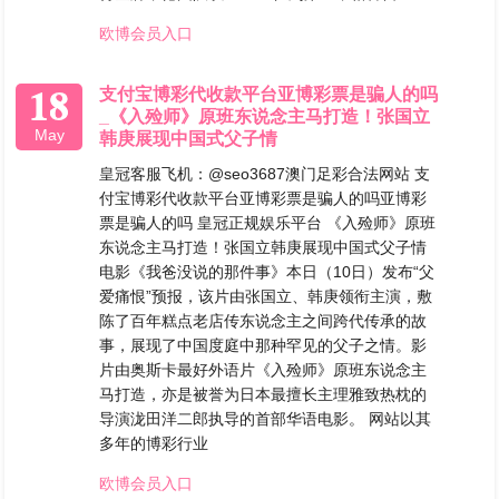
欧博会员入口
18
支付宝博彩代收款平台亚博彩票是骗人的吗
_《入殓师》原班东说念主马打造！张国立
May
韩庚展现中国式父子情
皇冠客服飞机：@seo3687澳门足彩合法网站 支
付宝博彩代收款平台亚博彩票是骗人的吗亚博彩
票是骗人的吗 皇冠正规娱乐平台 《入殓师》原班
东说念主马打造！张国立韩庚展现中国式父子情
电影《我爸没说的那件事》本日（10日）发布“父
爱痛恨”预报，该片由张国立、韩庚领衔主演，敷
陈了百年糕点老店传东说念主之间跨代传承的故
事，展现了中国度庭中那种罕见的父子之情。影
片由奥斯卡最好外语片《入殓师》原班东说念主
马打造，亦是被誉为日本最擅长主理雅致热枕的
导演泷田洋二郎执导的首部华语电影。 网站以其
多年的博彩行业
欧博会员入口