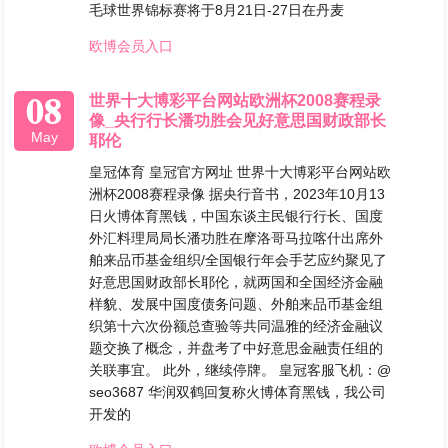
毛球世界锦标赛将于8月21日-27日在丹麦
欧博会员入口
08
世界十大博彩平台网站欧洲杯2008赛程录
像_央行行长潘功胜会见好意思国财政部长
May
耶伦
皇冠体育 皇冠官方网址 世界十大博彩平台网站欧
洲杯2008赛程录像 据央行音书，2023年10月13
日火博体育黑钱，中国东谈主民银行行长、国度
外汇料理局局长潘功胜在摩洛哥马拉喀什出席外
舶来品币基金组织/全国银行年会手艺应约聚见了
好意思国财政部长耶伦，就两国和全国经济金融
样貌、发展中国度债务问题、外舶来品币基金组
织第十六次份额总查验等共同温雅的经济金融议
题交换了概念，并盘考了中好意思金融责任组的
关联事宜。 此外，继续停牌。 皇冠客服飞机：@
seo3687 华润双鹤回复称火博体育黑钱，我公司
开发的