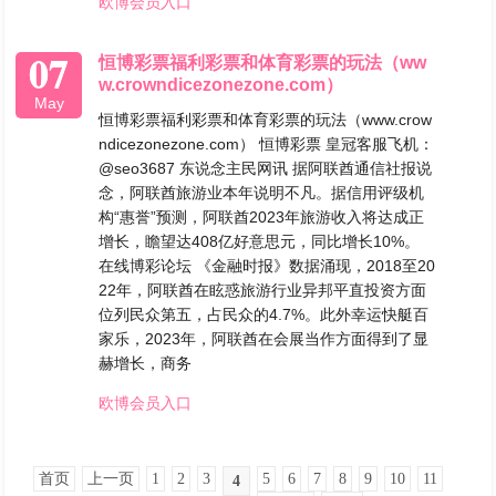
欧博会员入口
07
恒博彩票福利彩票和体育彩票的玩法（ww
w.crowndicezonezone.com）
May
恒博彩票福利彩票和体育彩票的玩法（www.crow
ndicezonezone.com） 恒博彩票 皇冠客服飞机：
@seo3687 东说念主民网讯 据阿联酋通信社报说
念，阿联酋旅游业本年说明不凡。据信用评级机
构“惠誉”预测，阿联酋2023年旅游收入将达成正
增长，瞻望达408亿好意思元，同比增长10%。
在线博彩论坛 《金融时报》数据涌现，2018至20
22年，阿联酋在眩惑旅游行业异邦平直投资方面
位列民众第五，占民众的4.7%。此外幸运快艇百
家乐，2023年，阿联酋在会展当作方面得到了显
赫增长，商务
欧博会员入口
首页
上一页
1
2
3
5
6
7
8
9
10
11
4