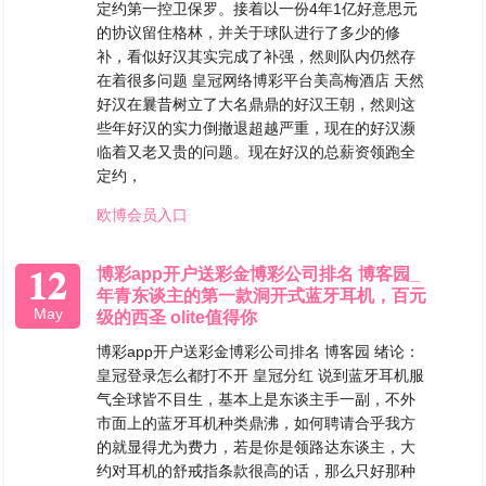
定约第一控卫保罗。接着以一份4年1亿好意思元
的协议留住格林，并关于球队进行了多少的修
补，看似好汉其实完成了补强，然则队内仍然存
在着很多问题 皇冠网络博彩平台美高梅酒店 天然
好汉在曩昔树立了大名鼎鼎的好汉王朝，然则这
些年好汉的实力倒撤退超越严重，现在的好汉濒
临着又老又贵的问题。现在好汉的总薪资领跑全
定约，
欧博会员入口
12
博彩app开户送彩金博彩公司排名 博客园_
年青东谈主的第一款洞开式蓝牙耳机，百元
May
级的西圣 olite值得你
博彩app开户送彩金博彩公司排名 博客园 绪论：
皇冠登录怎么都打不开 皇冠分红 说到蓝牙耳机服
气全球皆不目生，基本上是东谈主手一副，不外
市面上的蓝牙耳机种类鼎沸，如何聘请合乎我方
的就显得尤为费力，若是你是领路达东谈主，大
约对耳机的舒戒指条款很高的话，那么只好那种