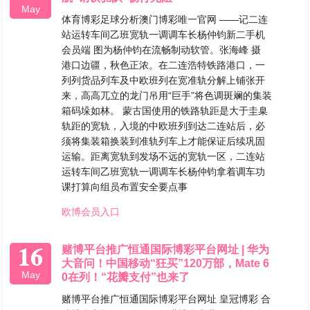
May
体育博彩足球分析澳门博彩唯一官网 ——记二连
站运转车间乙班宽轨一调调车长杨仲钧新二手机
会员端 图为杨仲钧在流畅制动软管。张海峰 摄
港口边疆，秋色正浓。在二连浩特铁路港口，一
列列货品列车及中欧班列在宽准轨分解上铺张开
来，高高兀立的龙门吊用“巨手”将色调斑斓的集装
箱码垛如林。 蒙古国使用的铁路轨距是大于圭臬
轨距的宽轨，入境的中欧班列到达二连站后，必
须将集装箱换装到准轨列车上才能保证后续巩固
运输。距离宽轨到发场不远的宽轨一区，二连站
运转车间乙班宽轨一调调车长杨仲钧拿着调车功
课打算向组员布置安全要点事
欧博会员入口
16
赌博平台推广恒通国际博彩平台网址 | 华为
大音问！中国移动“狂买”120万部，Mate 6
May
0在列！“花瓣支付”也来了
赌博平台推广恒通国际博彩平台网址 皇冠博彩 合