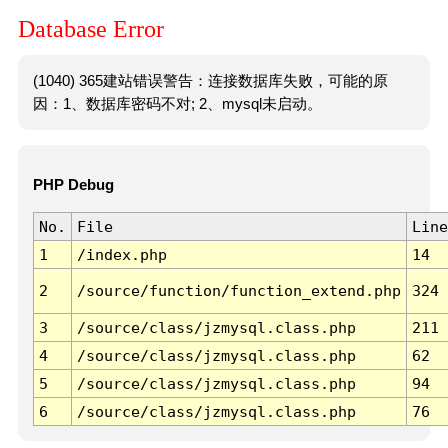
Database Error
(1040) 365建站错误警告：连接数据库失败，可能的原
因：1、数据库密码不对; 2、mysql未启动。
PHP Debug
No.
File
Line
1
/index.php
14
2
/source/function/function_extend.php
324
3
/source/class/jzmysql.class.php
211
4
/source/class/jzmysql.class.php
62
5
/source/class/jzmysql.class.php
94
6
/source/class/jzmysql.class.php
76