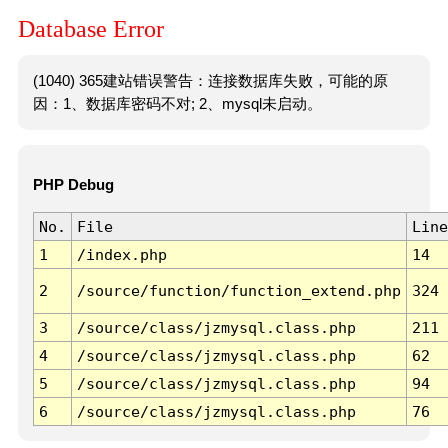
Database Error
(1040) 365建站错误警告：连接数据库失败，可能的原
因：1、数据库密码不对; 2、mysql未启动。
PHP Debug
No.
File
Line
1
/index.php
14
2
/source/function/function_extend.php
324
3
/source/class/jzmysql.class.php
211
4
/source/class/jzmysql.class.php
62
5
/source/class/jzmysql.class.php
94
6
/source/class/jzmysql.class.php
76