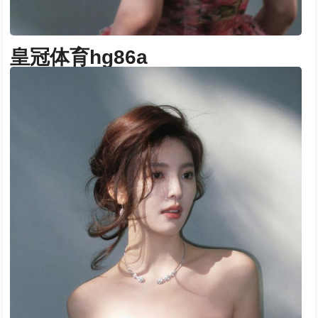
皇冠体育hg86a