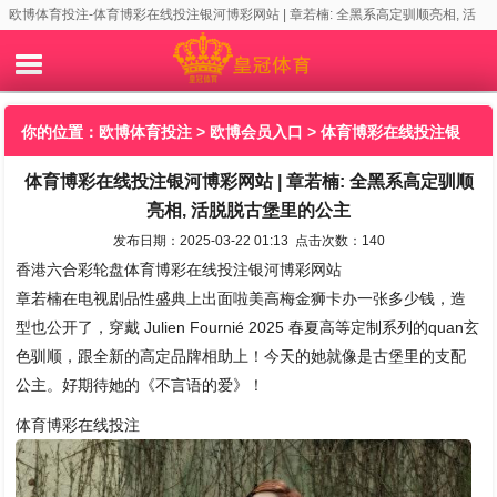
欧博体育投注-体育博彩在线投注银河博彩网站 | 章若楠: 全黑系高定驯顺亮相, 活
脱脱古堡里的公主
你的位置：
欧博体育投注
>
欧博会员入口
> 体育博彩在线投注银
体育博彩在线投注银河博彩网站 | 章若楠: 全黑系高定驯顺
河博彩网站 | 章若楠: 全黑系高定驯顺亮相, 活脱脱古堡里的公主
亮相, 活脱脱古堡里的公主
发布日期：2025-03-22 01:13 点击次数：140
香港六合彩轮盘体育博彩在线投注银河博彩网站
章若楠在电视剧品性盛典上出面啦美高梅金狮卡办一张多少钱，造
型也公开了，穿戴 Julien Fournié 2025 春夏高等定制系列的quan玄
色驯顺，跟全新的高定品牌相助上！今天的她就像是古堡里的支配
公主。好期待她的《不言语的爱》！
体育博彩在线投注