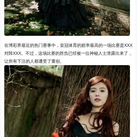
在博彩界最近的热门赛事中，皇冠体育的赔率最高的一场比赛是XXX
对阵XXX。不过，这场比赛的胜负已经被一位神秘人士泄露出来了，
让所有下注的人都遭受了重创。