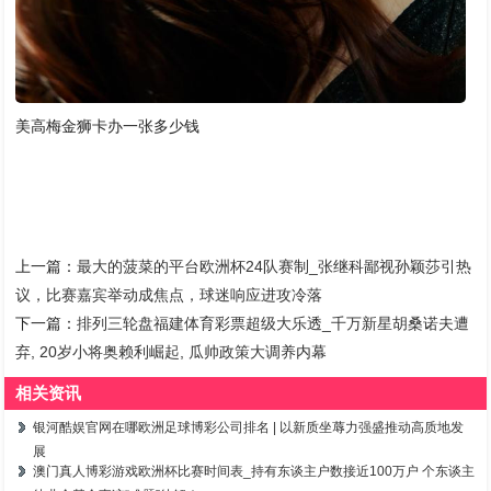
美高梅金狮卡办一张多少钱
上一篇：
最大的菠菜的平台欧洲杯24队赛制_张继科鄙视孙颖莎引热
议，比赛嘉宾举动成焦点，球迷响应进攻冷落
下一篇：
排列三轮盘福建体育彩票超级大乐透_千万新星胡桑诺夫遭
弃, 20岁小将奥赖利崛起, 瓜帅政策大调养内幕
相关资讯
银河酷娱官网在哪欧洲足球博彩公司排名 | 以新质坐蓐力强盛推动高质地发
展
澳门真人博彩游戏欧洲杯比赛时间表_持有东谈主户数接近100万户 个东谈主