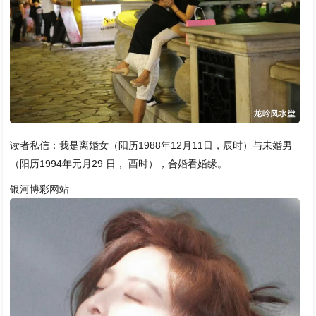
读者私信：我是离婚女（阳历1988年12月11日，辰时）与未婚男
（阳历1994年元月29 日， 酉时），合婚看婚缘。
银河博彩网站