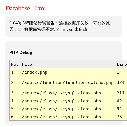
Database Error
(1040) 365建站错误警告：连接数据库失败，可能的原
因：1、数据库密码不对; 2、mysql未启动。
PHP Debug
No.
File
Line
1
/index.php
14
2
/source/function/function_extend.php
324
3
/source/class/jzmysql.class.php
211
4
/source/class/jzmysql.class.php
62
5
/source/class/jzmysql.class.php
94
6
/source/class/jzmysql.class.php
76