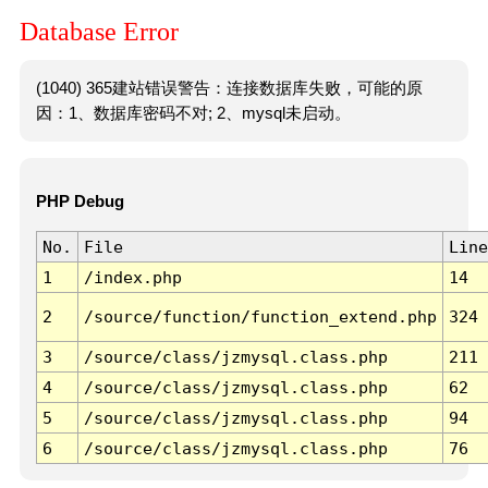
Database Error
(1040) 365建站错误警告：连接数据库失败，可能的原
因：1、数据库密码不对; 2、mysql未启动。
PHP Debug
No.
File
Line
1
/index.php
14
2
/source/function/function_extend.php
324
3
/source/class/jzmysql.class.php
211
4
/source/class/jzmysql.class.php
62
5
/source/class/jzmysql.class.php
94
6
/source/class/jzmysql.class.php
76