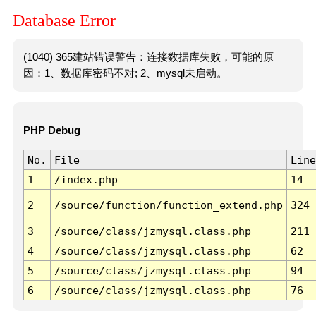
Database Error
(1040) 365建站错误警告：连接数据库失败，可能的原
因：1、数据库密码不对; 2、mysql未启动。
PHP Debug
No.
File
Line
1
/index.php
14
2
/source/function/function_extend.php
324
3
/source/class/jzmysql.class.php
211
4
/source/class/jzmysql.class.php
62
5
/source/class/jzmysql.class.php
94
6
/source/class/jzmysql.class.php
76