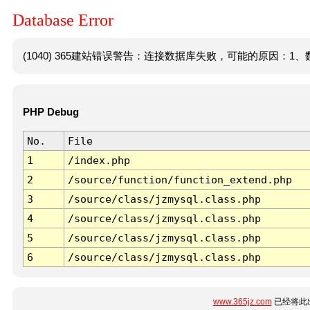
Database Error
(1040) 365建站错误警告：连接数据库失败，可能的原因：1、数
PHP Debug
No.
File
1
/index.php
2
/source/function/function_extend.php
3
/source/class/jzmysql.class.php
4
/source/class/jzmysql.class.php
5
/source/class/jzmysql.class.php
6
/source/class/jzmysql.class.php
www.365jz.com
已经将此