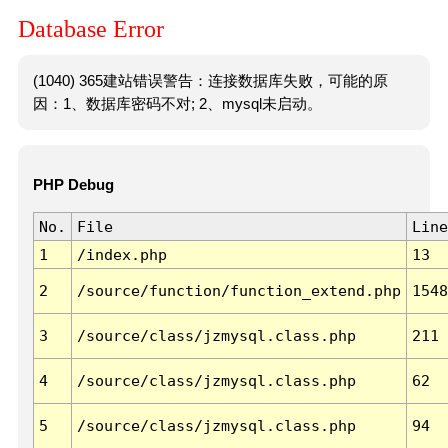
Database Error
(1040) 365建站错误警告：连接数据库失败，可能的原
因：1、数据库密码不对; 2、mysql未启动。
PHP Debug
No.
File
Line
1
/index.php
13
2
/source/function/function_extend.php
1548
3
/source/class/jzmysql.class.php
211
4
/source/class/jzmysql.class.php
62
5
/source/class/jzmysql.class.php
94