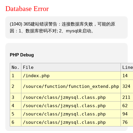
Database Error
(1040) 365建站错误警告：连接数据库失败，可能的原
因：1、数据库密码不对; 2、mysql未启动。
PHP Debug
No.
File
Line
1
/index.php
14
2
/source/function/function_extend.php
324
3
/source/class/jzmysql.class.php
211
4
/source/class/jzmysql.class.php
62
5
/source/class/jzmysql.class.php
94
6
/source/class/jzmysql.class.php
76