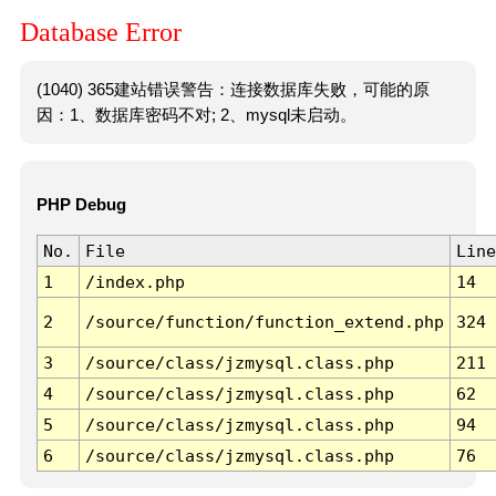
Database Error
(1040) 365建站错误警告：连接数据库失败，可能的原
因：1、数据库密码不对; 2、mysql未启动。
PHP Debug
No.
File
Line
1
/index.php
14
2
/source/function/function_extend.php
324
3
/source/class/jzmysql.class.php
211
4
/source/class/jzmysql.class.php
62
5
/source/class/jzmysql.class.php
94
6
/source/class/jzmysql.class.php
76