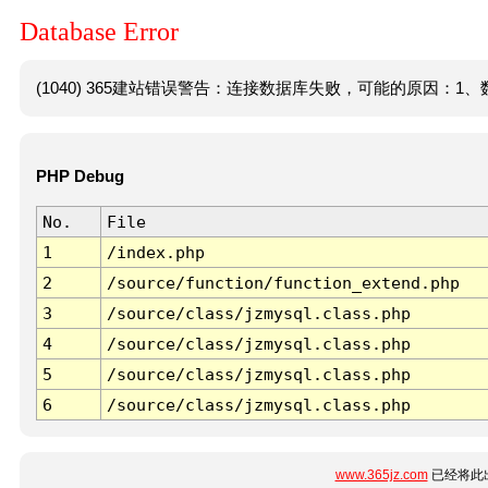
Database Error
(1040) 365建站错误警告：连接数据库失败，可能的原因：1、数
PHP Debug
No.
File
1
/index.php
2
/source/function/function_extend.php
3
/source/class/jzmysql.class.php
4
/source/class/jzmysql.class.php
5
/source/class/jzmysql.class.php
6
/source/class/jzmysql.class.php
www.365jz.com
已经将此