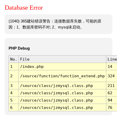
Database Error
(1040) 365建站错误警告：连接数据库失败，可能的原
因：1、数据库密码不对; 2、mysql未启动。
PHP Debug
No.
File
Line
1
/index.php
14
2
/source/function/function_extend.php
324
3
/source/class/jzmysql.class.php
211
4
/source/class/jzmysql.class.php
62
5
/source/class/jzmysql.class.php
94
6
/source/class/jzmysql.class.php
76