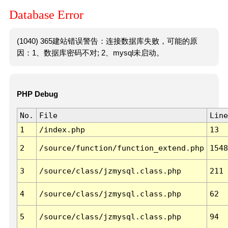
Database Error
(1040) 365建站错误警告：连接数据库失败，可能的原
因：1、数据库密码不对; 2、mysql未启动。
PHP Debug
No.
File
Line
1
/index.php
13
2
/source/function/function_extend.php
1548
3
/source/class/jzmysql.class.php
211
4
/source/class/jzmysql.class.php
62
5
/source/class/jzmysql.class.php
94