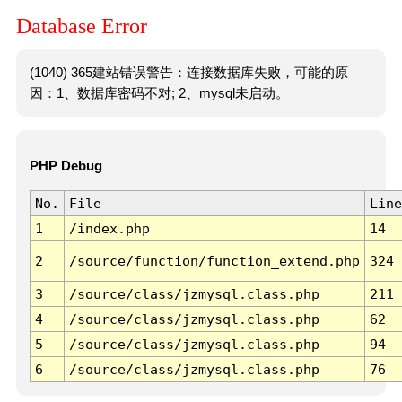
Database Error
(1040) 365建站错误警告：连接数据库失败，可能的原
因：1、数据库密码不对; 2、mysql未启动。
PHP Debug
No.
File
Line
1
/index.php
14
2
/source/function/function_extend.php
324
3
/source/class/jzmysql.class.php
211
4
/source/class/jzmysql.class.php
62
5
/source/class/jzmysql.class.php
94
6
/source/class/jzmysql.class.php
76