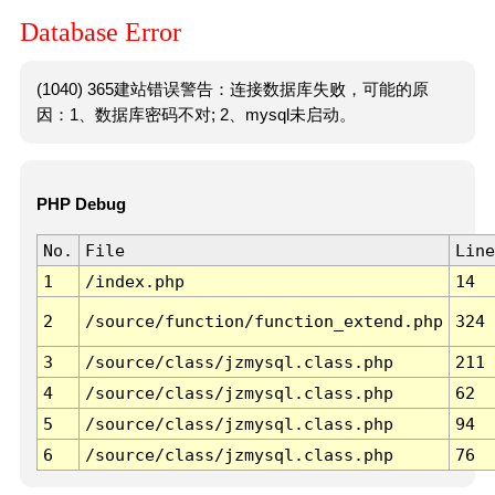
Database Error
(1040) 365建站错误警告：连接数据库失败，可能的原
因：1、数据库密码不对; 2、mysql未启动。
PHP Debug
No.
File
Line
1
/index.php
14
2
/source/function/function_extend.php
324
3
/source/class/jzmysql.class.php
211
4
/source/class/jzmysql.class.php
62
5
/source/class/jzmysql.class.php
94
6
/source/class/jzmysql.class.php
76