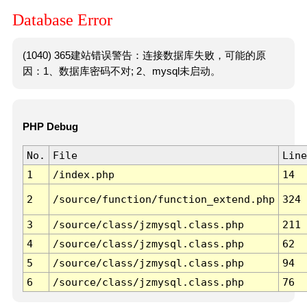
Database Error
(1040) 365建站错误警告：连接数据库失败，可能的原
因：1、数据库密码不对; 2、mysql未启动。
PHP Debug
No.
File
Line
1
/index.php
14
2
/source/function/function_extend.php
324
3
/source/class/jzmysql.class.php
211
4
/source/class/jzmysql.class.php
62
5
/source/class/jzmysql.class.php
94
6
/source/class/jzmysql.class.php
76