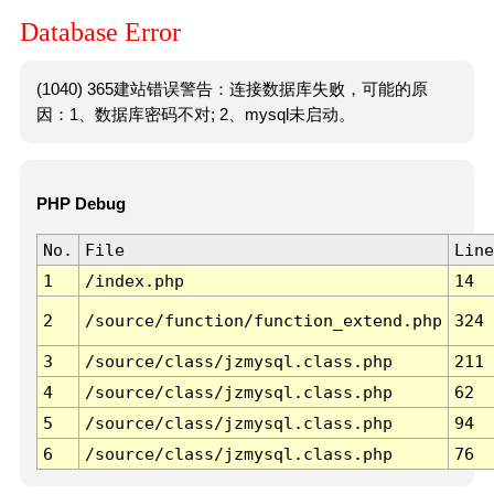
Database Error
(1040) 365建站错误警告：连接数据库失败，可能的原
因：1、数据库密码不对; 2、mysql未启动。
PHP Debug
No.
File
Line
1
/index.php
14
2
/source/function/function_extend.php
324
3
/source/class/jzmysql.class.php
211
4
/source/class/jzmysql.class.php
62
5
/source/class/jzmysql.class.php
94
6
/source/class/jzmysql.class.php
76