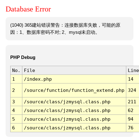
Database Error
(1040) 365建站错误警告：连接数据库失败，可能的原
因：1、数据库密码不对; 2、mysql未启动。
PHP Debug
No.
File
Line
1
/index.php
14
2
/source/function/function_extend.php
324
3
/source/class/jzmysql.class.php
211
4
/source/class/jzmysql.class.php
62
5
/source/class/jzmysql.class.php
94
6
/source/class/jzmysql.class.php
76