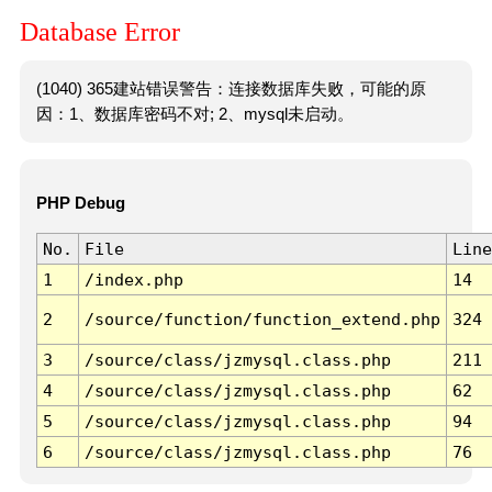
Database Error
(1040) 365建站错误警告：连接数据库失败，可能的原
因：1、数据库密码不对; 2、mysql未启动。
PHP Debug
No.
File
Line
1
/index.php
14
2
/source/function/function_extend.php
324
3
/source/class/jzmysql.class.php
211
4
/source/class/jzmysql.class.php
62
5
/source/class/jzmysql.class.php
94
6
/source/class/jzmysql.class.php
76